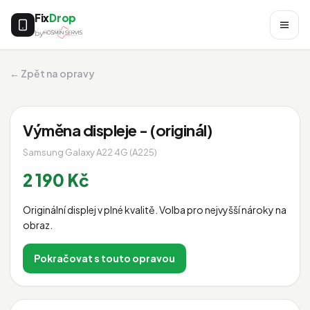
Fix
Drop
by
← Zpět na opravy
Výměna displeje - (originál)
Samsung Galaxy A22 4G (A225)
2 190 Kč
Originální displej v plné kvalitě. Volba pro nejvyšší nároky na
obraz.
Pokračovat s touto opravou