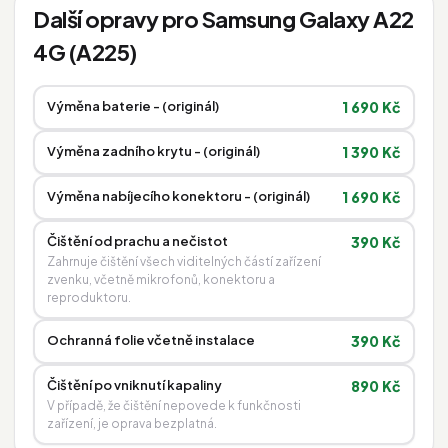
Další opravy pro Samsung Galaxy A22
4G (A225)
Výměna baterie - (originál)
1 690 Kč
Výměna zadního krytu - (originál)
1 390 Kč
Výměna nabíjecího konektoru - (originál)
1 690 Kč
Čištění od prachu a nečistot
390 Kč
Zahrnuje čištění všech viditelných částí zařízení
zvenku, včetně mikrofonů, konektoru a
reproduktoru.
Ochranná folie včetně instalace
390 Kč
Čištění po vniknutí kapaliny
890 Kč
V případě, že čištění nepovede k funkčnosti
zařízení, je oprava bezplatná.