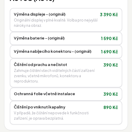
Výměna displeje - (originál)
3 390 Kč
Originální displej v plné kvalitě. Volba pro nejvyšší
nároky na obraz.
Výměna baterie - (originál)
1 590 Kč
Výměna nabíjecího konektoru - (originál)
1 690 Kč
Čištění od prachu a nečistot
390 Kč
Zahrnuje čištění všech viditelných částí zařízení
zvenku, včetně mikrofonů, konektoru a
reproduktoru.
Ochranná folie včetně instalace
390 Kč
Čištění po vniknutí kapaliny
890 Kč
V případě, že čištění nepovede k funkčnosti
zařízení, je oprava bezplatná.