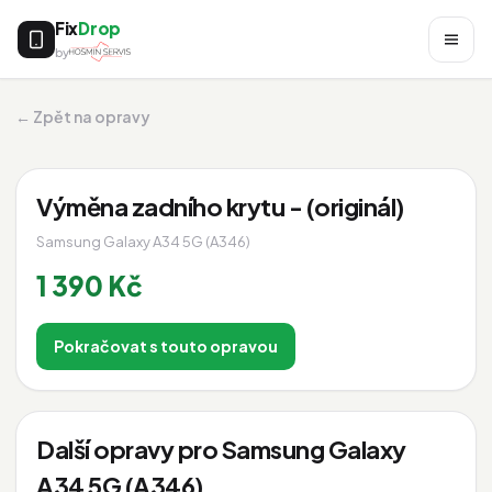
Fix
Drop
by
← Zpět na opravy
Výměna zadního krytu - (originál)
Samsung Galaxy A34 5G (A346)
1 390 Kč
Pokračovat s touto opravou
Další opravy pro Samsung Galaxy
A34 5G (A346)