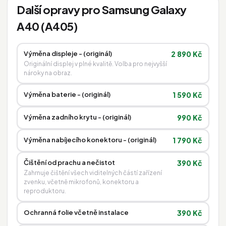
Další opravy pro Samsung Galaxy
A40 (A405)
Výměna displeje - (originál)
2 890 Kč
Originální displej v plné kvalitě. Volba pro nejvyšší
nároky na obraz.
Výměna baterie - (originál)
1 590 Kč
Výměna zadního krytu - (originál)
990 Kč
Výměna nabíjecího konektoru - (originál)
1 790 Kč
Čištění od prachu a nečistot
390 Kč
Zahrnuje čištění všech viditelných částí zařízení
zvenku, včetně mikrofonů, konektoru a
reproduktoru.
Ochranná folie včetně instalace
390 Kč