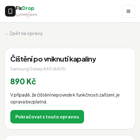
Fix
Drop
by
← Zpět na opravy
Čištění po vniknutí kapaliny
Samsung Galaxy A40 (A405)
890 Kč
V případě, že čištění nepovede k funkčnosti zařízení, je
oprava bezplatná.
Pokračovat s touto opravou