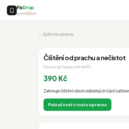
Fix
Drop
by
← Zpět na opravy
Čištění od prachu a nečistot
Samsung Galaxy A41 (A415)
390 Kč
Zahrnuje čištění všech viditelných částí zaří
Pokračovat s touto opravou