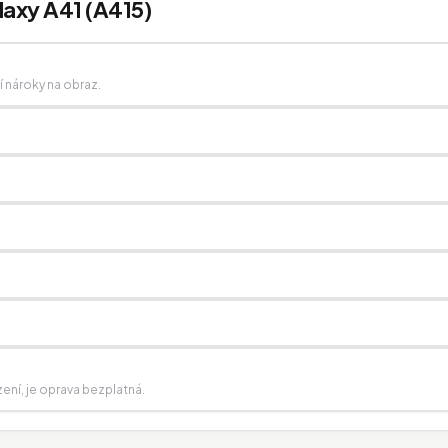
laxy A41 (A415)
ší nároky na obraz.
zení, je oprava bezplatná.