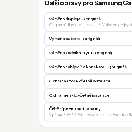
Další opravy pro Samsung Ga
Výměna displeje - (originál)
Originální displej v plné kvalitě. Volba pro nejvyš
Výměna baterie - (originál)
Výměna zadního krytu - (originál)
Výměna nabíjecího konektoru - (originál)
Ochranná folie včetně instalace
Ochranné sklo včetně instalace
Čištění po vniknutí kapaliny
V případě, že čištění nepovede k funkčnosti zaří