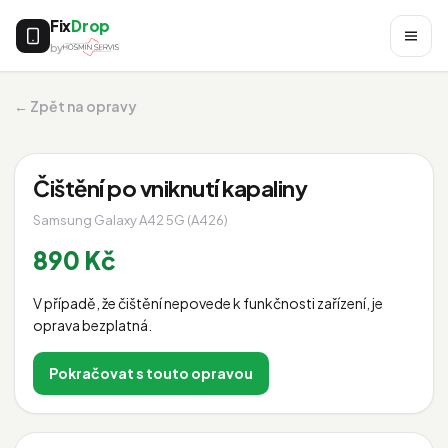
Fix
Drop
by
← Zpět na opravy
Čištění po vniknutí kapaliny
Samsung Galaxy A42 5G (A426)
890 Kč
V případě, že čištění nepovede k funkčnosti zařízení, je
oprava bezplatná.
Pokračovat s touto opravou