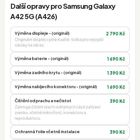
Další opravy pro Samsung Galaxy
A42 5G (A426)
Výměna displeje - (originál)
2 790 Kč
Originální displej v plné kvalitě. Volba pro nejvyšší
nároky na obraz.
Výměna baterie - (originál)
1 690 Kč
Výměna zadního krytu - (originál)
1 390 Kč
Výměna nabíjecího konektoru - (originál)
1 690 Kč
Čištění od prachu a nečistot
390 Kč
Zahrnuje čištění všech viditelných částí zařízení
zvenku, včetně mikrofonů, konektoru a
reproduktoru.
Ochranná folie včetně instalace
390 Kč