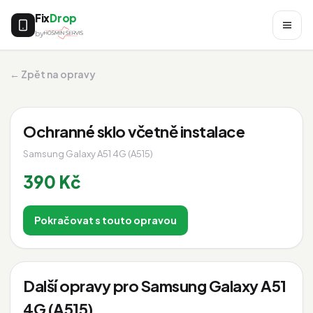
Fix
Drop
by
← Zpět na opravy
Ochranné sklo včetně instalace
Samsung Galaxy A51 4G (A515)
390 Kč
Pokračovat s touto opravou
Další opravy pro Samsung Galaxy A51
4G (A515)