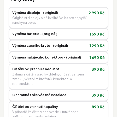
Výměna displeje - (originál)
2 990 Kč
Originální displej v plné kvalitě. Volba pro nejvyšší
nároky na obraz.
Výměna baterie - (originál)
1 590 Kč
Výměna zadního krytu - (originál)
1 290 Kč
Výměna nabíjecího konektoru - (originál)
1 690 Kč
Čištění od prachu a nečistot
390 Kč
Zahrnuje čištění všech viditelných částí zařízení
zvenku, včetně mikrofonů, konektoru a
reproduktoru.
Ochranná folie včetně instalace
390 Kč
Čištění po vniknutí kapaliny
890 Kč
V případě, že čištění nepovede k funkčnosti
zařízení, je oprava bezplatná.