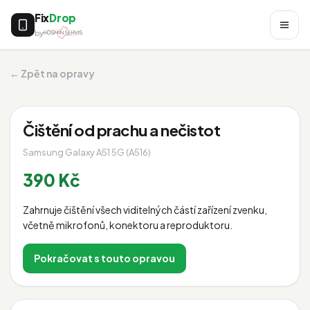
Fix
Drop
by
← Zpět na opravy
Čištění od prachu a nečistot
Samsung Galaxy A51 5G (A516)
390 Kč
Zahrnuje čištění všech viditelných částí zařízení zvenku,
včetně mikrofonů, konektoru a reproduktoru.
Pokračovat s touto opravou