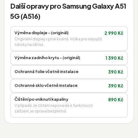
Další opravy pro Samsung Galaxy A51
5G (A516)
Výměna displeje - (originál)
2 990 Kč
Originální displej v plné kvalitě. Volba pro nejvyšší
nároky na obraz.
Výměna zadního krytu - (originál)
1 390 Kč
Ochranná folie včetně instalace
390 Kč
Ochranné sklo včetně instalace
390 Kč
Čištění po vniknutí kapaliny
890 Kč
V případě, že čištění nepovede k funkčnosti
zařízení, je oprava bezplatná.