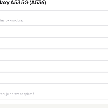
laxy A53 5G (A536)
ší nároky na obraz.
zení, je oprava bezplatná.