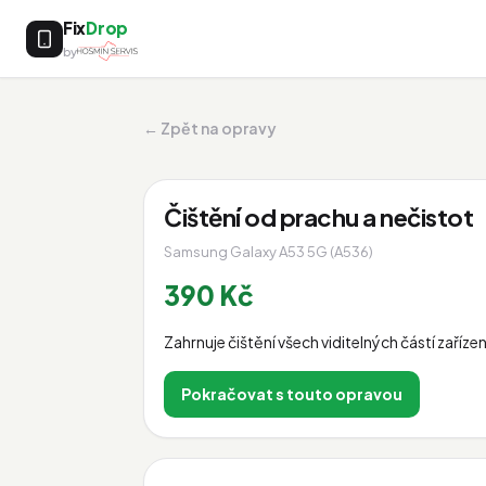
Fix
Drop
by
← Zpět na opravy
Čištění od prachu a nečistot
Samsung Galaxy A53 5G (A536)
390 Kč
Zahrnuje čištění všech viditelných částí zaří
Pokračovat s touto opravou