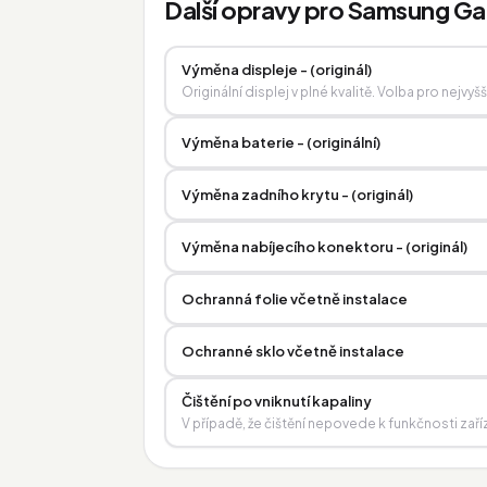
Další opravy pro Samsung Ga
Výměna displeje - (originál)
Originální displej v plné kvalitě. Volba pro nejvyš
Výměna baterie - (originální)
Výměna zadního krytu - (originál)
Výměna nabíjecího konektoru - (originál)
Ochranná folie včetně instalace
Ochranné sklo včetně instalace
Čištění po vniknutí kapaliny
V případě, že čištění nepovede k funkčnosti zaří