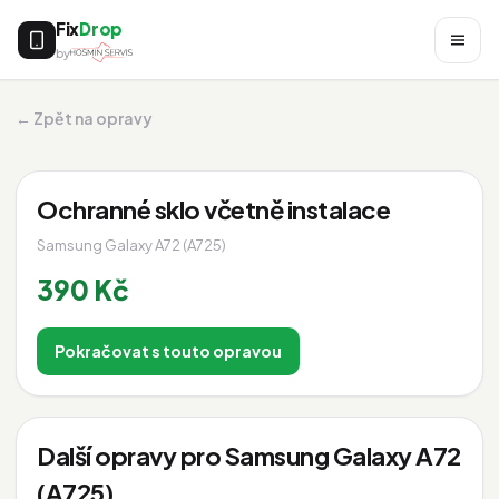
Fix
Drop
by
← Zpět na opravy
Ochranné sklo včetně instalace
Samsung Galaxy A72 (A725)
390 Kč
Pokračovat s touto opravou
Další opravy pro Samsung Galaxy A72
(A725)