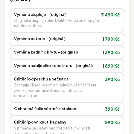
Výměna displeje - (originál)
3 490 Kč
Originální displej v plné kvalitě. Volba pro nejvyšší
nároky na obraz.
Výměna baterie - (originál)
1 790 Kč
Výměna zadního krytu - (originál)
1 390 Kč
Výměna nabíjecího konektoru - (originál)
1 890 Kč
Čištění od prachu a nečistot
390 Kč
Zahrnuje čištění všech viditelných částí zařízení
zvenku, včetně mikrofonů, konektoru a
reproduktoru.
Ochranná folie včetně instalace
390 Kč
Čištění po vniknutí kapaliny
890 Kč
V případě, že čištění nepovede k funkčnosti
zařízení, je oprava bezplatná.