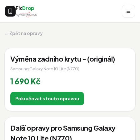
Fix
Drop
by
← Zpět na opravy
Výměna zadního krytu - (originál)
Samsung Galaxy Note 10 Lite (N770)
1 690 Kč
Pokračovat s touto opravou
Další opravy pro Samsung Galaxy
Note 10 Lite (N770)