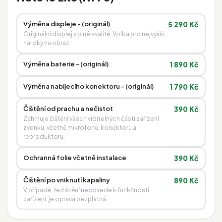
Výměna displeje - (originál)
5 290 Kč
Originální displej v plné kvalitě. Volba pro nejvyšší
nároky na obraz.
Výměna baterie - (originál)
1 890 Kč
Výměna nabíjecího konektoru - (originál)
1 790 Kč
Čištění od prachu a nečistot
390 Kč
Zahrnuje čištění všech viditelných částí zařízení
zvenku, včetně mikrofonů, konektoru a
reproduktoru.
Ochranná folie včetně instalace
390 Kč
Čištění po vniknutí kapaliny
890 Kč
V případě, že čištění nepovede k funkčnosti
zařízení, je oprava bezplatná.