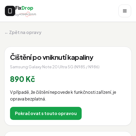
Fix
Drop
by
← Zpět na opravy
Čištění po vniknutí kapaliny
Samsung Galaxy Note 20 Ultra 5G (N985 / N986)
890 Kč
V případě, že čištění nepovede k funkčnosti zařízení, je
oprava bezplatná.
Pokračovat s touto opravou