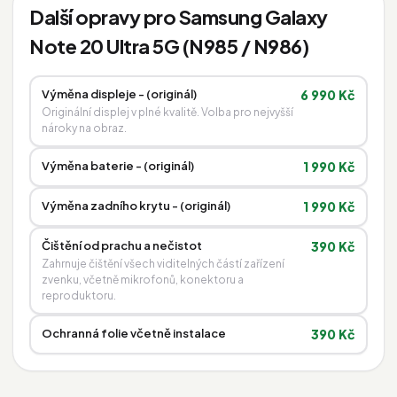
Další opravy pro Samsung Galaxy
Note 20 Ultra 5G (N985 / N986)
Výměna displeje - (originál)
6 990 Kč
Originální displej v plné kvalitě. Volba pro nejvyšší
nároky na obraz.
Výměna baterie - (originál)
1 990 Kč
Výměna zadního krytu - (originál)
1 990 Kč
Čištění od prachu a nečistot
390 Kč
Zahrnuje čištění všech viditelných částí zařízení
zvenku, včetně mikrofonů, konektoru a
reproduktoru.
Ochranná folie včetně instalace
390 Kč