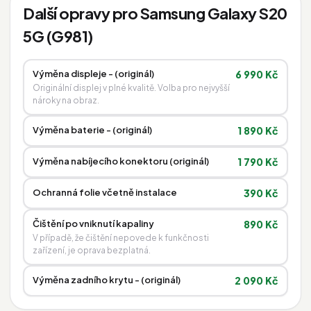
Další opravy pro Samsung Galaxy S20
5G (G981)
Výměna displeje - (originál)
6 990 Kč
Originální displej v plné kvalitě. Volba pro nejvyšší
nároky na obraz.
Výměna baterie - (originál)
1 890 Kč
Výměna nabíjecího konektoru (originál)
1 790 Kč
Ochranná folie včetně instalace
390 Kč
Čištění po vniknutí kapaliny
890 Kč
V případě, že čištění nepovede k funkčnosti
zařízení, je oprava bezplatná.
Výměna zadního krytu - (originál)
2 090 Kč