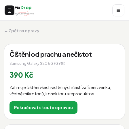
Fix
Drop
by
← Zpět na opravy
Čištění od prachu a nečistot
Samsung Galaxy S20 5G (G981)
390 Kč
Zahrnuje čištění všech viditelných částí zařízení zvenku,
včetně mikrofonů, konektoru a reproduktoru.
Pokračovat s touto opravou