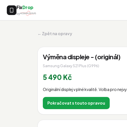
Fix
Drop
by
← Zpět na opravy
Výměna displeje - (originál)
Samsung Galaxy S21 Plus (G996)
5 490 Kč
Originální displej v plné kvalitě. Volba pro nej
Pokračovat s touto opravou