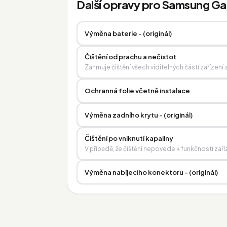
Další opravy pro Samsung Gal
Výměna baterie - (originál)
Čištění od prachu a nečistot
Zahrnuje čištění všech viditelných částí zařízen
Ochranná folie včetně instalace
Výměna zadního krytu - (originál)
Čištění po vniknutí kapaliny
V případě, že čištění nepovede k funkčnosti zaří
Výměna nabíjecího konektoru - (originál)