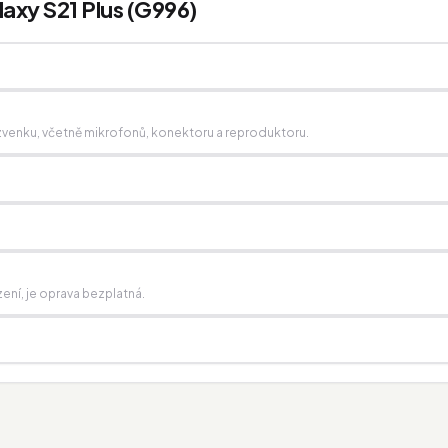
axy S21 Plus (G996)
í zvenku, včetně mikrofonů, konektoru a reproduktoru.
zení, je oprava bezplatná.