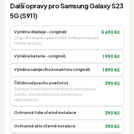
Další opravy pro Samsung Galaxy S23
5G (S911)
Výměna displeje - (originál)
5 690 Kč
Originální displej v plné kvalitě. Volba pro nejvyšší
nároky na obraz.
Výměna baterie - (originál)
1 990 Kč
Výměna nabíjecího konektoru (originál)
1 890 Kč
Čištění od prachu a nečistot
390 Kč
Zahrnuje čištění všech viditelných částí zařízení
zvenku, včetně mikrofonů, konektoru a
reproduktoru.
Ochranná folie včetně instalace
390 Kč
Ochranné sklo včetně instalace
390 Kč