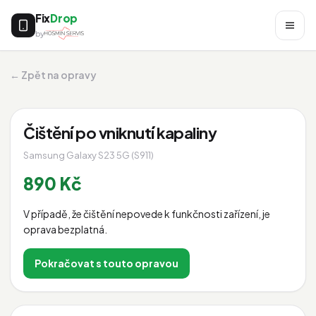
Fix
Drop
by
← Zpět na opravy
Čištění po vniknutí kapaliny
Samsung Galaxy S23 5G (S911)
890 Kč
V případě, že čištění nepovede k funkčnosti zařízení, je
oprava bezplatná.
Pokračovat s touto opravou