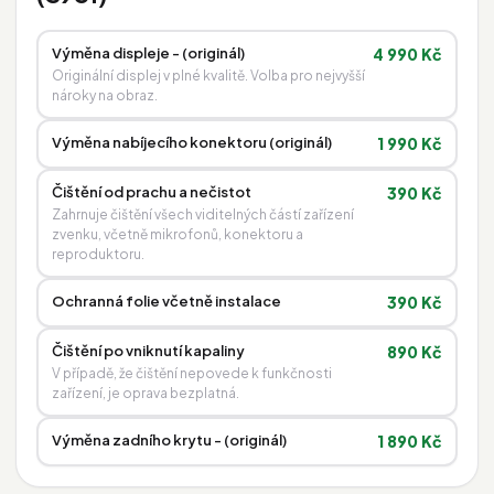
Výměna displeje - (originál)
4 990 Kč
Originální displej v plné kvalitě. Volba pro nejvyšší
nároky na obraz.
Výměna nabíjecího konektoru (originál)
1 990 Kč
Čištění od prachu a nečistot
390 Kč
Zahrnuje čištění všech viditelných částí zařízení
zvenku, včetně mikrofonů, konektoru a
reproduktoru.
Ochranná folie včetně instalace
390 Kč
Čištění po vniknutí kapaliny
890 Kč
V případě, že čištění nepovede k funkčnosti
zařízení, je oprava bezplatná.
Výměna zadního krytu - (originál)
1 890 Kč