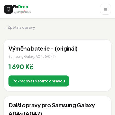
Fix
Drop
by
← Zpět na opravy
Výměna baterie - (originál)
Samsung Galaxy A04s (A047)
1 690 Kč
Pokračovat s touto opravou
Další opravy pro Samsung Galaxy
A04s (A047)