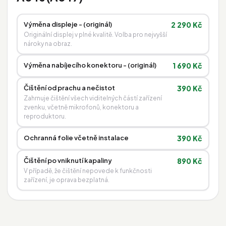
Výměna displeje - (originál)
2 290 Kč
Originální displej v plné kvalitě. Volba pro nejvyšší
nároky na obraz.
Výměna nabíjecího konektoru - (originál)
1 690 Kč
Čištění od prachu a nečistot
390 Kč
Zahrnuje čištění všech viditelných částí zařízení
zvenku, včetně mikrofonů, konektoru a
reproduktoru.
Ochranná folie včetně instalace
390 Kč
Čištění po vniknutí kapaliny
890 Kč
V případě, že čištění nepovede k funkčnosti
zařízení, je oprava bezplatná.