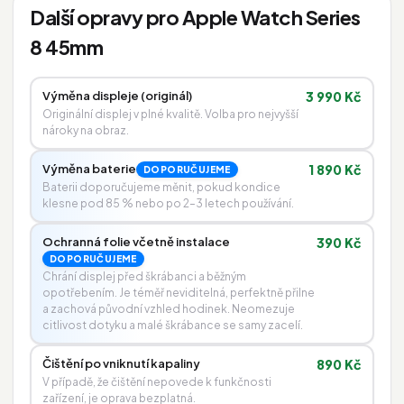
Další opravy pro Apple Watch Series
8 45mm
Výměna displeje (originál)
3 990 Kč
Originální displej v plné kvalitě. Volba pro nejvyšší
nároky na obraz.
Výměna baterie
1 890 Kč
DOPORUČUJEME
Baterii doporučujeme měnit, pokud kondice
klesne pod 85 % nebo po 2–3 letech používání.
Ochranná folie včetně instalace
390 Kč
DOPORUČUJEME
Chrání displej před škrábanci a běžným
opotřebením. Je téměř neviditelná, perfektně přilne
a zachová původní vzhled hodinek. Neomezuje
citlivost dotyku a malé škrábance se samy zacelí.
Čištění po vniknutí kapaliny
890 Kč
V případě, že čištění nepovede k funkčnosti
zařízení, je oprava bezplatná.