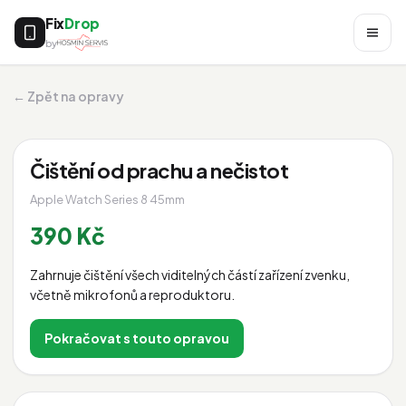
Fix
Drop
by
← Zpět na opravy
Čištění od prachu a nečistot
Apple Watch Series 8 45mm
390 Kč
Zahrnuje čištění všech viditelných částí zařízení zvenku,
včetně mikrofonů a reproduktoru.
Pokračovat s touto opravou