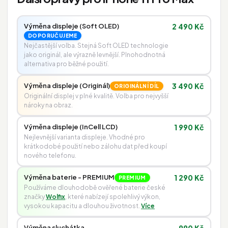
Výměna displeje (Soft OLED)
2 490 Kč
DOPORUČUJEME
Nejčastější volba. Stejná Soft OLED technologie
jako originál, ale výrazně levnější. Plnohodnotná
alternativa pro běžné použití.
Výměna displeje (Originál)
3 490 Kč
ORIGINÁLNÍ DÍL
Originální displej v plné kvalitě. Volba pro nejvyšší
nároky na obraz.
Výměna displeje (InCell LCD)
1 990 Kč
Nejlevnější varianta displeje. Vhodné pro
krátkodobé použití nebo zálohu dat před koupí
nového telefonu.
Výměna baterie - PREMIUM
1 290 Kč
PREMIUM
Používáme dlouhodobě ověřené baterie české
značky
Wolfix
, které nabízejí spolehlivý výkon,
vysokou kapacitu a dlouhou životnost.
Více
Výměna sluchátka