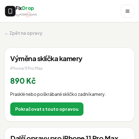
Fix
Drop
by
← Zpět na opravy
Výměna sklíčka kamery
iPhone 11 Pro Max
890 Kč
Prasklé nebo poškrábané sklíčko zadní kamery.
Pokračovat s touto opravou
Další opravy pro iPhone 11 Pro Max