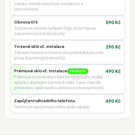
zvenku, včetně mikrofonů, konektoru a
reproduktoru.
Obnova iOS
590 Kč
Zařízení je zaseklé na Apple logu, restartuje se,
zapomenutý kód obrazovky.
Tvrzené sklo vč. instalace
290 Kč
Základní tvrzené ochranné sklo průhledné po celé
ploše (bez černých rámečků).
Prémiové sklo vč. instalace
490 Kč
PREMIUM
Prémiové tvrzené sklo s černým rámečkem, skvěle
splyne s displejem a je méně vidět. Case-friendly
provedení, takže sedí i s většinou ochranných krytů.
Zapůjčení náhradního telefonu
490 Kč
Telefon je zapůjčen po celou dobu opravy.