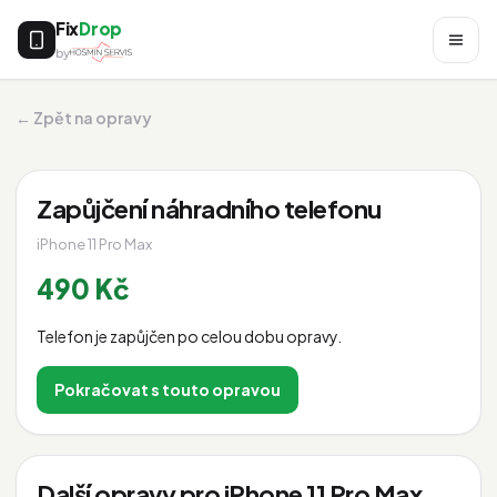
Fix
Drop
by
← Zpět na opravy
Zapůjčení náhradního telefonu
iPhone 11 Pro Max
490 Kč
Telefon je zapůjčen po celou dobu opravy.
Pokračovat s touto opravou
Další opravy pro iPhone 11 Pro Max