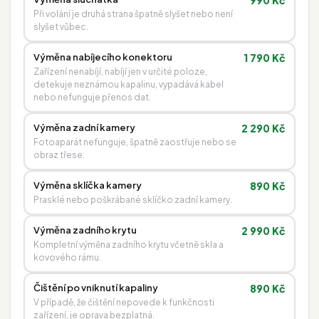
990 Kč
Při volání je druhá strana špatně slyšet nebo není
slyšet vůbec.
Výměna nabíjecího konektoru
1 790 Kč
Zařízení nenabíjí, nabíjí jen v určité poloze,
detekuje neznámou kapalinu, vypadává kabel
nebo nefunguje přenos dat.
Výměna zadní kamery
2 290 Kč
Fotoaparát nefunguje, špatně zaostřuje nebo se
obraz třese.
Výměna sklíčka kamery
890 Kč
Prasklé nebo poškrábané sklíčko zadní kamery.
Výměna zadního krytu
2 990 Kč
Kompletní výměna zadního krytu včetně skla a
kovového rámu.
Čištění po vniknutí kapaliny
890 Kč
V případě, že čištění nepovede k funkčnosti
zařízení, je oprava bezplatná.