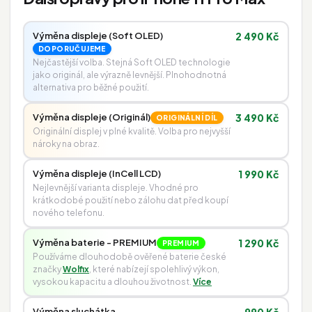
Výměna displeje (Soft OLED)
2 490 Kč
DOPORUČUJEME
Nejčastější volba. Stejná Soft OLED technologie
jako originál, ale výrazně levnější. Plnohodnotná
alternativa pro běžné použití.
Výměna displeje (Originál)
3 490 Kč
ORIGINÁLNÍ DÍL
Originální displej v plné kvalitě. Volba pro nejvyšší
nároky na obraz.
Výměna displeje (InCell LCD)
1 990 Kč
Nejlevnější varianta displeje. Vhodné pro
krátkodobé použití nebo zálohu dat před koupí
nového telefonu.
Výměna baterie - PREMIUM
1 290 Kč
PREMIUM
Používáme dlouhodobě ověřené baterie české
značky
Wolfix
, které nabízejí spolehlivý výkon,
vysokou kapacitu a dlouhou životnost.
Více
Výměna sluchátka