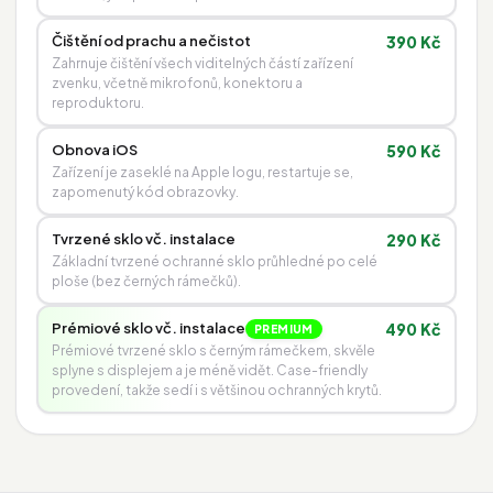
Čištění od prachu a nečistot
390 Kč
Zahrnuje čištění všech viditelných částí zařízení
zvenku, včetně mikrofonů, konektoru a
reproduktoru.
Obnova iOS
590 Kč
Zařízení je zaseklé na Apple logu, restartuje se,
zapomenutý kód obrazovky.
Tvrzené sklo vč. instalace
290 Kč
Základní tvrzené ochranné sklo průhledné po celé
ploše (bez černých rámečků).
Prémiové sklo vč. instalace
490 Kč
PREMIUM
Prémiové tvrzené sklo s černým rámečkem, skvěle
splyne s displejem a je méně vidět. Case-friendly
provedení, takže sedí i s většinou ochranných krytů.